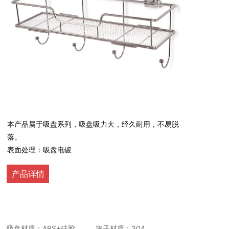
本产品属于吸盘系列，吸盘吸力大，经久耐用，不易脱
落。
表面处理：吸盘电镀
收纳篮材质是304不锈钢，具有防水防潮、防生锈、抗
产品详情
腐蚀性、硬度高特点
表面处理：本体电解。
焊有挂钩挂置毛巾等。
吸盘材质：ABS+硅胶 篮子
材质：304