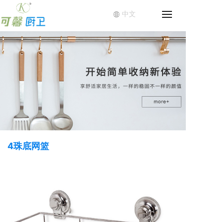
中文
4珠底网篮